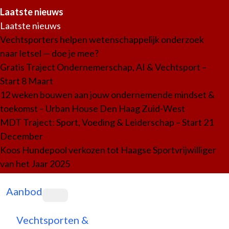
Laatste nieuws
Laatste nieuws
Vechtsporters helpen wetenschappelijk onderzoek
naar letsel — doe je mee?
Gratis Traject Ondernemerschap, AI & Vechtsport –
Start 8 Maart
12 weken bouwen aan jouw ondernemende mindset &
toekomst – Urban House Den Haag Zuid-West
MDT Traject: Sport, Voeding & Leiderschap – Start 21
December
Koos Hundepool verkozen tot Haagse Sportvrijwilliger
van het Jaar 2025
Aanbod
Vechtsporten &