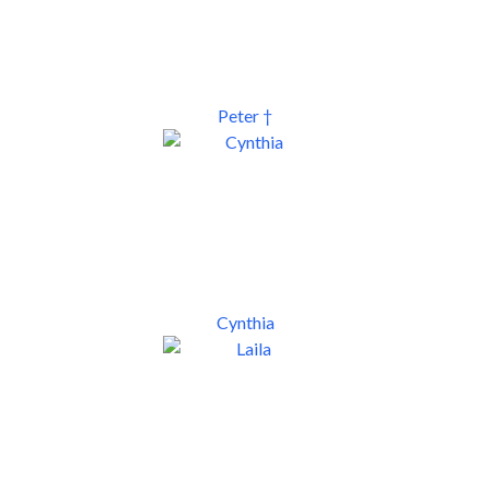
Peter †
Cynthia