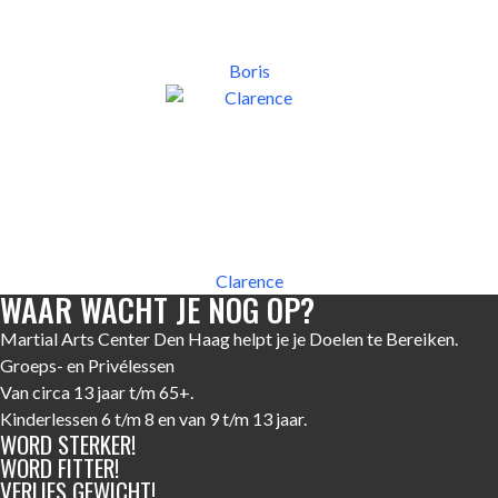
Boris
Clarence
WAAR WACHT JE NOG
OP?
Martial Arts Center Den Haag helpt je je Doelen te Bereiken.
Groeps- en Privélessen
Van circa 13 jaar t/m 65+.
Kinderlessen 6 t/m 8 en van 9 t/m 13 jaar.
WORD
STERKER!
WORD
FITTER!
VERLIES
GEWICHT!