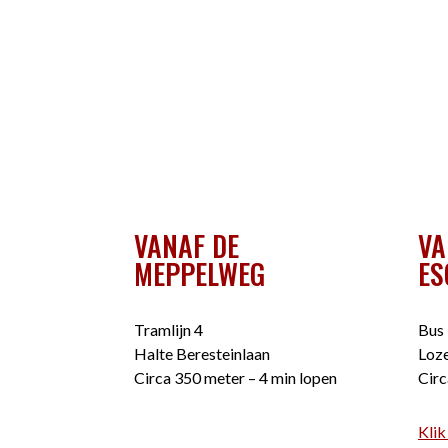
VANAF DE
VA
MEPPELWEG
ES
Tramlijn 4
Bus 
Halte Beresteinlaan
Loze
Circa 350 meter – 4 min lopen
Circ
Klik