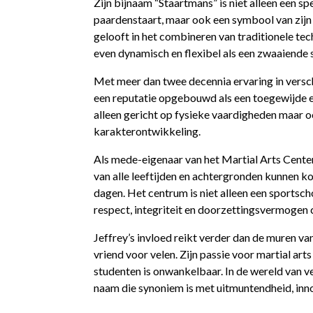
Zijn bijnaam “Staartmans” is niet alleen een s
paardenstaart, maar ook een symbool van zijn
gelooft in het combineren van traditionele tech
even dynamisch en flexibel als een zwaaiende s
Met meer dan twee decennia ervaring in versch
een reputatie opgebouwd als een toegewijde en 
alleen gericht op fysieke vaardigheden maar 
karakterontwikkeling.
Als mede-eigenaar van het Martial Arts Center
van alle leeftijden en achtergronden kunnen ko
dagen. Het centrum is niet alleen een sports
respect, integriteit en doorzettingsvermogen c
Jeffrey’s invloed reikt verder dan de muren van
vriend voor velen. Zijn passie voor martial arts 
studenten is onwankelbaar. In de wereld van ve
naam die synoniem is met uitmuntendheid, innov