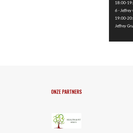
18:00-19:
6
-
Jeffrey
19:00-20:
Jeffrey Gr
ONZE PARTNERS