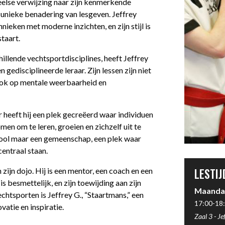
peelse verwijzing naar zijn kenmerkende
 unieke benadering van lesgeven. Jeffrey
nieken met moderne inzichten, en zijn stijl is
taart.
illende vechtsportdisciplines, heeft Jeffrey
gedisciplineerde leraar. Zijn lessen zijn niet
ook op mentale weerbaarheid en
 heeft hij een plek gecreëerd waar individuen
men om te leren, groeien en zichzelf uit te
chool maar een gemeenschap, een plek waar
entraal staan.
LESTIJ
 zijn dojo. Hij is een mentor, een coach en een
is besmettelijk, en zijn toewijding aan zijn
Maanda
chtsporten is Jeffrey G., “Staartmans,” een
17:00-18:
atie en inspiratie.
Zaal 3
-
Je