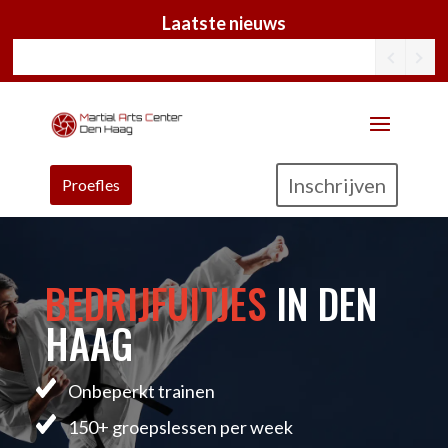
Laatste nieuws
Inschrijven
Proefles
BEDRIJFUITJES
IN DEN
HAAG
Onbeperkt trainen
150+ groepslessen per week