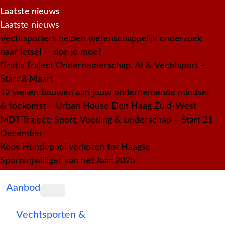
Laatste nieuws
Laatste nieuws
Vechtsporters helpen wetenschappelijk onderzoek
naar letsel — doe je mee?
Gratis Traject Ondernemerschap, AI & Vechtsport –
Start 8 Maart
12 weken bouwen aan jouw ondernemende mindset
& toekomst – Urban House Den Haag Zuid-West
MDT Traject: Sport, Voeding & Leiderschap – Start 21
December
Koos Hundepool verkozen tot Haagse
Sportvrijwilliger van het Jaar 2025
Aanbod
Vechtsporten &