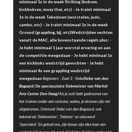
minimaal 1x in de week Striking (boksen,
kickboksen, muay thai, etc) - Je traint minimaal
1x in de week Takedown (worstelen, judo,
sambo, etc) - Je traint minimaal 1x in de week
Ground (grappling, bjj, etc)Wedstrijden vechten
vanuit de MAC, alle bovenstaande regels plus: -
Je hebt minimaal 1 jaar worstel ervaring en aan
de competitie meegedaan - Je hebt minimaal 1x
een kickboks wedstrijd gevochten - Je hebt
minimaal 4x een grappling wedstrijd
meegedaan
Beginners -
Zaal 3
-
Siebe
Siebe van den
Bogaard: De spectaculaire Siebmeister van Martial
Arts Center Den Haag!
Als je ooit hebt gedroomd van
het trainen onder een rockster, welnu, je dromen zijn net
uitgekomen. Ontmoet Siebe van den Bogaard, ook
bekend als 'Siebmeister', 'Siebster' en uiteraard
'Spectakel'. En geloof ons, zijn lessen zijn elke keer een
spektakel.Het gerucht gaat dat Siebe als klein ventje niet