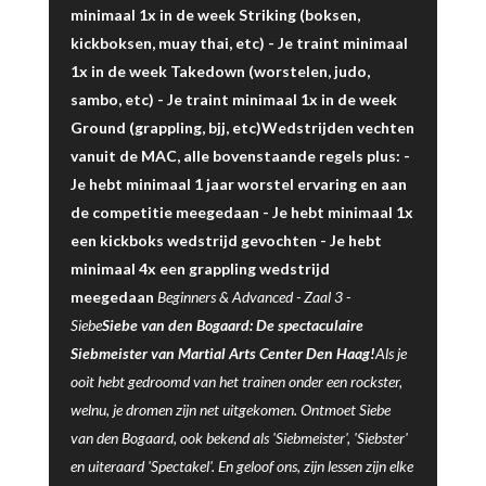
minimaal 1x in de week Striking (boksen,
kickboksen, muay thai, etc) - Je traint minimaal
1x in de week Takedown (worstelen, judo,
sambo, etc) - Je traint minimaal 1x in de week
Ground (grappling, bjj, etc)Wedstrijden vechten
vanuit de MAC, alle bovenstaande regels plus: -
Je hebt minimaal 1 jaar worstel ervaring en aan
de competitie meegedaan - Je hebt minimaal 1x
een kickboks wedstrijd gevochten - Je hebt
minimaal 4x een grappling wedstrijd
meegedaan
Beginners & Advanced -
Zaal 3
-
Siebe
Siebe van den Bogaard: De spectaculaire
Siebmeister van Martial Arts Center Den Haag!
Als je
ooit hebt gedroomd van het trainen onder een rockster,
welnu, je dromen zijn net uitgekomen. Ontmoet Siebe
van den Bogaard, ook bekend als 'Siebmeister', 'Siebster'
en uiteraard 'Spectakel'. En geloof ons, zijn lessen zijn elke