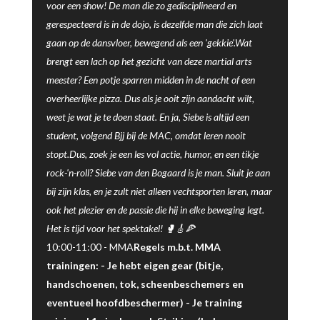
voor een show! De man die zo gedisciplineerd en
gerespecteerd is in de dojo, is dezelfde man die zich laat
gaan op de dansvloer, bewegend als een 'gekkie'.Wat
brengt een lach op het gezicht van deze martial arts
meester? Een potje sparren midden in de nacht of een
overheerlijke pizza. Dus als je ooit zijn aandacht wilt,
weet je wat je te doen staat. En ja, Siebe is altijd een
student, volgend Bjj bij de MAC, omdat leren nooit
stopt.Dus, zoek je een les vol actie, humor, en een tikje
rock-'n-roll? Siebe van den Bogaard is je man. Sluit je aan
bij zijn klas, en je zult niet alleen vechtsporten leren, maar
ook het plezier en de passie die hij in elke beweging legt.
Het is tijd voor het spektakel! 🥊🎸🍕
10:00-11:00 -
MMA
Regels m.b.t. MMA
trainingen: - Je hebt eigen gear (bitje,
handschoenen, tok, scheenbeschemers en
eventueel hoofdbeschermer) - Je training