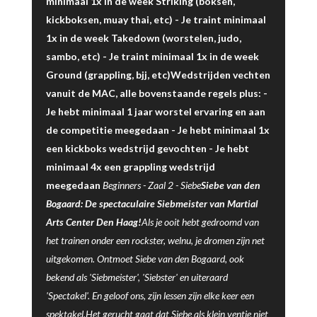
minimaal 1x in de week Striking (boksen,
kickboksen, muay thai, etc) - Je traint minimaal
1x in de week Takedown (worstelen, judo,
sambo, etc) - Je traint minimaal 1x in de week
Ground (grappling, bjj, etc)Wedstrijden vechten
vanuit de MAC, alle bovenstaande regels plus: -
Je hebt minimaal 1 jaar worstel ervaring en aan
de competitie meegedaan - Je hebt minimaal 1x
een kickboks wedstrijd gevochten - Je hebt
minimaal 4x een grappling wedstrijd
meegedaan
Beginners -
Zaal 2
-
Siebe
Siebe van den
Bogaard: De spectaculaire Siebmeister van Martial
Arts Center Den Haag!
Als je ooit hebt gedroomd van
het trainen onder een rockster, welnu, je dromen zijn net
uitgekomen. Ontmoet Siebe van den Bogaard, ook
bekend als 'Siebmeister', 'Siebster' en uiteraard
'Spectakel'. En geloof ons, zijn lessen zijn elke keer een
spektakel.Het gerucht gaat dat Siebe als klein ventje niet