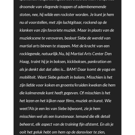
droomde van vliegende trappen of adembenemende
stoten, nee, hij wilde een rockster worden. Je kunt je hem
nu al voorstellen, met zijn luchtgitaar, rockend op de
klanken van zijn favoriete muziek. Maar in plaats van de
muziekscene te veroveren, besloot Siebe de wereld van
martial arts binnen te stappen. Met de kracht van een
rocklegende, natuurlijk.Nu, bij Martial Arts Center Den
Haag, traint hij je in boksen, kickboksen, pankration en
als je denkt dat dat alles is... BAM! Daar komt de yoga en
mobiliteit. Want Siebe gelooft in balans. Misschien is het
zijn liefde voor koken en groente/kruiden kweken die hem
die kalmerende kant heeft gegeven. Of misschien is het
het lezen en het kijken naar films, muziek en kunst. Wie
weet?Als je een les van Siebe bijwoont, zie je hem
misschien wel als een kunstenaar. Iemand die elk detail
beheerst, elk aspect van de training fijn afstemt. En als je
ooit het geluk hebt om hem op de dansvloer te zien,