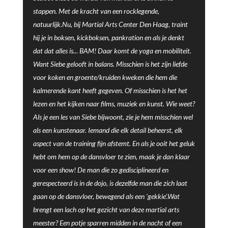
stappen. Met de kracht van een rocklegende,
natuurlijk.Nu, bij Martial Arts Center Den Haag, traint
hij je in boksen, kickboksen, pankration en als je denkt
dat dat alles is... BAM! Daar komt de yoga en mobiliteit.
Want Siebe gelooft in balans. Misschien is het zijn liefde
voor koken en groente/kruiden kweken die hem die
kalmerende kant heeft gegeven. Of misschien is het het
lezen en het kijken naar films, muziek en kunst. Wie weet?
Als je een les van Siebe bijwoont, zie je hem misschien wel
als een kunstenaar. Iemand die elk detail beheerst, elk
aspect van de training fijn afstemt. En als je ooit het geluk
hebt om hem op de dansvloer te zien, maak je dan klaar
voor een show! De man die zo gedisciplineerd en
gerespecteerd is in de dojo, is dezelfde man die zich laat
gaan op de dansvloer, bewegend als een 'gekkie'.Wat
brengt een lach op het gezicht van deze martial arts
meester? Een potje sparren midden in de nacht of een