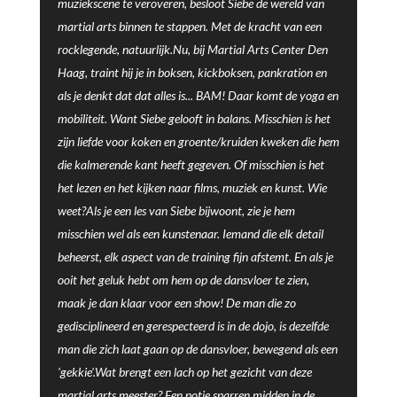
muziekscene te veroveren, besloot Siebe de wereld van
martial arts binnen te stappen. Met de kracht van een
rocklegende, natuurlijk.Nu, bij Martial Arts Center Den
Haag, traint hij je in boksen, kickboksen, pankration en
als je denkt dat dat alles is... BAM! Daar komt de yoga en
mobiliteit. Want Siebe gelooft in balans. Misschien is het
zijn liefde voor koken en groente/kruiden kweken die hem
die kalmerende kant heeft gegeven. Of misschien is het
het lezen en het kijken naar films, muziek en kunst. Wie
weet?Als je een les van Siebe bijwoont, zie je hem
misschien wel als een kunstenaar. Iemand die elk detail
beheerst, elk aspect van de training fijn afstemt. En als je
ooit het geluk hebt om hem op de dansvloer te zien,
maak je dan klaar voor een show! De man die zo
gedisciplineerd en gerespecteerd is in de dojo, is dezelfde
man die zich laat gaan op de dansvloer, bewegend als een
'gekkie'.Wat brengt een lach op het gezicht van deze
martial arts meester? Een potje sparren midden in de