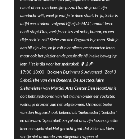
nacht of een overheerlijke pizza. Dus als je ooit zijn
aandacht wilt, weet je wat je te doen staat. En ja, Siebe is
altijd een student, volgend Bjj bij de MAC, omdat leren
nooit stopt.Dus, zoek je een les vol actie, humor, en een
tikje rock-'n-roll? Siebe van den Bogaard is je man. Sluit je
aan bij zijn klas, en je zult niet alleen vechtsporten leren,
maar ook het plezier en de passie die hij in elke beweging
legt. Het is tijd voor het spektakel! 🥊🎸🍕
17:00-18:00 -
Boksen
Beginners & Advanced -
Zaal 3
-
Siebe
Siebe van den Bogaard: De spectaculaire
Siebmeister van Martial Arts Center Den Haag!
Als je
ooit hebt gedroomd van het trainen onder een rockster,
welnu, je dromen zijn net uitgekomen. Ontmoet Siebe
van den Bogaard, ook bekend als 'Siebmeister', 'Siebster'
en uiteraard 'Spectakel'. En geloof ons, zijn lessen zijn elke
keer een spektakel.Het gerucht gaat dat Siebe als klein
ventje niet droomde van vliegende trappen of