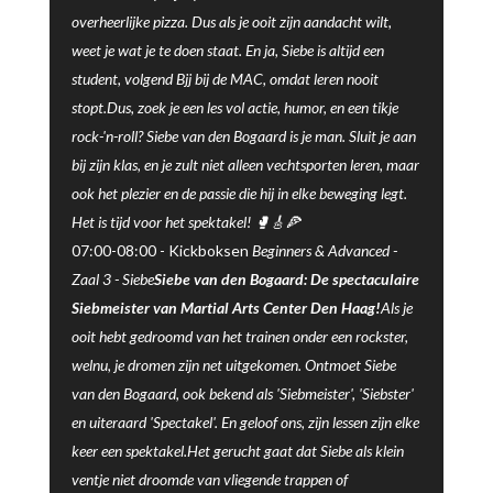
overheerlijke pizza. Dus als je ooit zijn aandacht wilt,
weet je wat je te doen staat. En ja, Siebe is altijd een
student, volgend Bjj bij de MAC, omdat leren nooit
stopt.Dus, zoek je een les vol actie, humor, en een tikje
rock-'n-roll? Siebe van den Bogaard is je man. Sluit je aan
bij zijn klas, en je zult niet alleen vechtsporten leren, maar
ook het plezier en de passie die hij in elke beweging legt.
Het is tijd voor het spektakel! 🥊🎸🍕
07:00-08:00 -
Kickboksen
Beginners & Advanced -
Zaal 3
-
Siebe
Siebe van den Bogaard: De spectaculaire
Siebmeister van Martial Arts Center Den Haag!
Als je
ooit hebt gedroomd van het trainen onder een rockster,
welnu, je dromen zijn net uitgekomen. Ontmoet Siebe
van den Bogaard, ook bekend als 'Siebmeister', 'Siebster'
en uiteraard 'Spectakel'. En geloof ons, zijn lessen zijn elke
keer een spektakel.Het gerucht gaat dat Siebe als klein
ventje niet droomde van vliegende trappen of