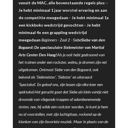
vanuit de MAC, alle bovenstaande regels plus: -
Je hebt minimaal 1 jaar worstel ervaring en aan
de competitie meegedaan - Je hebt minimaal 1x
een kickboks wedstrijd gevochten - Je hebt
minimaal 4x een grappling wedstrijd
meegedaan
Beginners -
Zaal 2
-
Siebe
Siebe van den
Bogaard: De spectaculaire Siebmeister van Martial
Arts Center Den Haag!
Als je ooit hebt gedroomd van
het trainen onder een rockster, welnu, je dromen zijn net
uitgekomen. Ontmoet Siebe van den Bogaard, ook
bekend als 'Siebmeister', 'Siebster' en uiteraard
'Spectakel'. En geloof ons, zijn lessen zijn elke keer een
spektakel.Het gerucht gaat dat Siebe als klein ventje niet
droomde van vliegende trappen of adembenemende
stoten, nee, hij wilde een rockster worden. Je kunt je hem
nu al voorstellen, met zijn luchtgitaar, rockend op de
klanken van zijn favoriete muziek. Maar in plaats van de