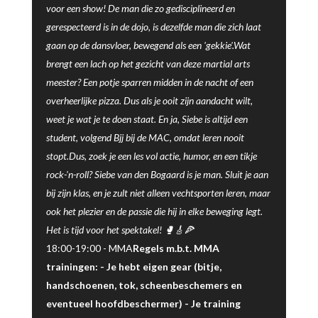
voor een show! De man die zo gedisciplineerd en
gerespecteerd is in de dojo, is dezelfde man die zich laat
gaan op de dansvloer, bewegend als een 'gekkie'.Wat
brengt een lach op het gezicht van deze martial arts
meester? Een potje sparren midden in de nacht of een
overheerlijke pizza. Dus als je ooit zijn aandacht wilt,
weet je wat je te doen staat. En ja, Siebe is altijd een
student, volgend Bjj bij de MAC, omdat leren nooit
stopt.Dus, zoek je een les vol actie, humor, en een tikje
rock-'n-roll? Siebe van den Bogaard is je man. Sluit je aan
bij zijn klas, en je zult niet alleen vechtsporten leren, maar
ook het plezier en de passie die hij in elke beweging legt.
Het is tijd voor het spektakel! 🥊🎸🍕
18:00-19:00 -
MMA
Regels m.b.t. MMA
trainingen: - Je hebt eigen gear (bitje,
handschoenen, tok, scheenbeschemers en
eventueel hoofdbeschermer) - Je training