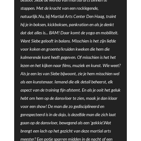
stappen. Met de kracht van een rocklegende,
natuurlijk.Nu, bij Martial Arts Center Den Haag, traint
hij je in boksen, kickboksen, pankration en als je denkt
dat dat alles is... BAM! Daar komt de yoga en mobiliteit.
Want Siebe gelooft in balans. Misschien is het zijn liefde
voor koken en groente/kruiden kweken die hem die
kalmerende kant heeft gegeven. Of misschien is het het
lezen en het kijken naar films, muziek en kunst. Wie weet?
Als je een les van Siebe bijwoont, zie je hem misschien wel
als een kunstenaar. Iemand die elk detail beheerst, elk
aspect van de training fijn afstemt. En als je ooit het geluk
hebt om hem op de dansvloer te zien, maak je dan klaar
voor een show! De man die zo gedisciplineerd en
gerespecteerd is in de dojo, is dezelfde man die zich laat
gaan op de dansvloer, bewegend als een 'gekkie'.Wat
brengt een lach op het gezicht van deze martial arts
meester? Een potje sparren midden in de nacht of een