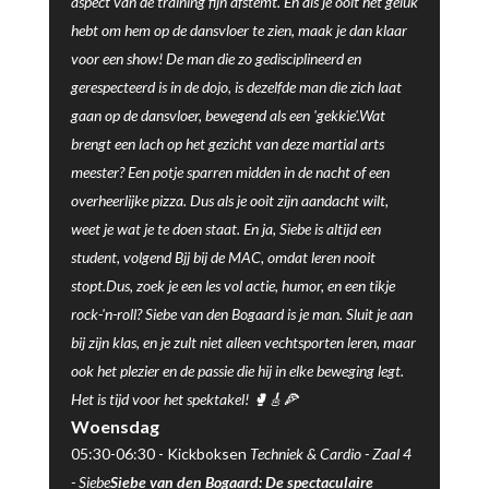
aspect van de training fijn afstemt. En als je ooit het geluk
hebt om hem op de dansvloer te zien, maak je dan klaar
voor een show! De man die zo gedisciplineerd en
gerespecteerd is in de dojo, is dezelfde man die zich laat
gaan op de dansvloer, bewegend als een 'gekkie'.Wat
brengt een lach op het gezicht van deze martial arts
meester? Een potje sparren midden in de nacht of een
overheerlijke pizza. Dus als je ooit zijn aandacht wilt,
weet je wat je te doen staat. En ja, Siebe is altijd een
student, volgend Bjj bij de MAC, omdat leren nooit
stopt.Dus, zoek je een les vol actie, humor, en een tikje
rock-'n-roll? Siebe van den Bogaard is je man. Sluit je aan
bij zijn klas, en je zult niet alleen vechtsporten leren, maar
ook het plezier en de passie die hij in elke beweging legt.
Het is tijd voor het spektakel! 🥊🎸🍕
Woensdag
05:30-06:30 -
Kickboksen
Techniek & Cardio -
Zaal 4
-
Siebe
Siebe van den Bogaard: De spectaculaire