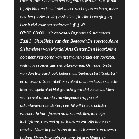
rock-'n-roll? Siebe van den Bogaard is je man. Sluit je aan
bij zijn klas, en je zult niet alleen vechtsporten leren, maar
ook het plezier en de passie die hij in elke beweging legt.
Het is tijd voor het spektakel! 🥊🎸🍕
07:00-08:00 -
Kickboksen
Beginners & Advanced -
Zaal 3
-
Siebe
Siebe van den Bogaard: De spectaculaire
Siebmeister van Martial Arts Center Den Haag!
Als je
ooit hebt gedroomd van het trainen onder een rockster,
welnu, je dromen zijn net uitgekomen. Ontmoet Siebe
van den Bogaard, ook bekend als 'Siebmeister', 'Siebster'
en uiteraard 'Spectakel'. En geloof ons, zijn lessen zijn elke
keer een spektakel.Het gerucht gaat dat Siebe als klein
ventje niet droomde van vliegende trappen of
adembenemende stoten, nee, hij wilde een rockster
worden. Je kunt je hem nu al voorstellen, met zijn
luchtgitaar, rockend op de klanken van zijn favoriete
muziek. Maar in plaats van de muziekscene te veroveren,
besloot Siebe de wereld van martial arts binnen te