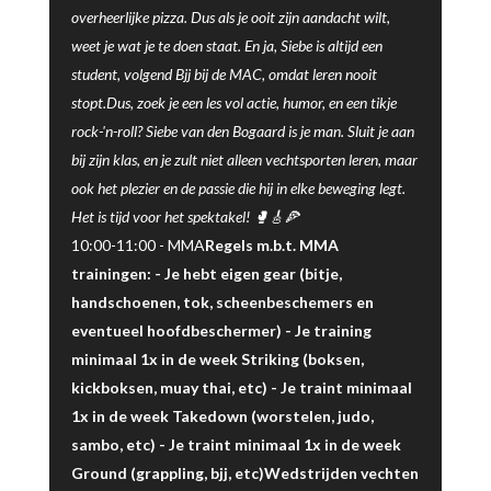
overheerlijke pizza. Dus als je ooit zijn aandacht wilt,
weet je wat je te doen staat. En ja, Siebe is altijd een
student, volgend Bjj bij de MAC, omdat leren nooit
stopt.Dus, zoek je een les vol actie, humor, en een tikje
rock-'n-roll? Siebe van den Bogaard is je man. Sluit je aan
bij zijn klas, en je zult niet alleen vechtsporten leren, maar
ook het plezier en de passie die hij in elke beweging legt.
Het is tijd voor het spektakel! 🥊🎸🍕
10:00-11:00 -
MMA
Regels m.b.t. MMA
trainingen: - Je hebt eigen gear (bitje,
handschoenen, tok, scheenbeschemers en
eventueel hoofdbeschermer) - Je training
minimaal 1x in de week Striking (boksen,
kickboksen, muay thai, etc) - Je traint minimaal
1x in de week Takedown (worstelen, judo,
sambo, etc) - Je traint minimaal 1x in de week
Ground (grappling, bjj, etc)Wedstrijden vechten