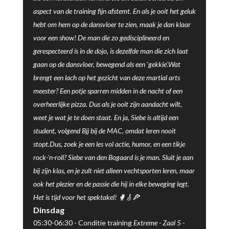
aspect van de training fijn afstemt. En als je ooit het geluk
hebt om hem op de dansvloer te zien, maak je dan klaar
voor een show! De man die zo gedisciplineerd en
gerespecteerd is in de dojo, is dezelfde man die zich laat
gaan op de dansvloer, bewegend als een 'gekkie'.Wat
brengt een lach op het gezicht van deze martial arts
meester? Een potje sparren midden in de nacht of een
overheerlijke pizza. Dus als je ooit zijn aandacht wilt,
weet je wat je te doen staat. En ja, Siebe is altijd een
student, volgend Bjj bij de MAC, omdat leren nooit
stopt.Dus, zoek je een les vol actie, humor, en een tikje
rock-'n-roll? Siebe van den Bogaard is je man. Sluit je aan
bij zijn klas, en je zult niet alleen vechtsporten leren, maar
ook het plezier en de passie die hij in elke beweging legt.
Het is tijd voor het spektakel! 🥊🎸🍕
Dinsdag
05:30-06:30 -
Conditie training
Extreme -
Zaal 5
-