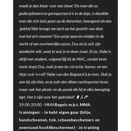
maak je dan klaar voor een show! De man die zo
gedisciplineerd en gerespecteerd is in de dojo, is dezelfde
man die zich laat gaan op de dansvloer, bewegend als een
'gekkie'.Wat brengt een lach op het gezicht van deze
martial arts meester? Een potje sparren midden in de
nacht of een overheerlijke pizza. Dus als je ooit zijn
aandacht wilt, weet je wat je te doen staat. En ja, Siebe is
altijd een student, volgend Bjj bij de MAC, omdat leren
nooit stopt.Dus, zoek je een les vol actie, humor, en een
tikje rock-'n-roll? Siebe van den Bogaard is je man. Sluit je
aan bij zijn klas, en je zult niet alleen vechtsporten leren,
maar ook het plezier en de passie die hij in elke beweging
legt. Het is tijd voor het spektakel! 🥊🎸🍕
19:00-20:00 -
MMA
Regels m.b.t. MMA
trainingen: - Je hebt eigen gear (bitje,
handschoenen, tok, scheenbeschemers en
eventueel hoofdbeschermer) - Je training