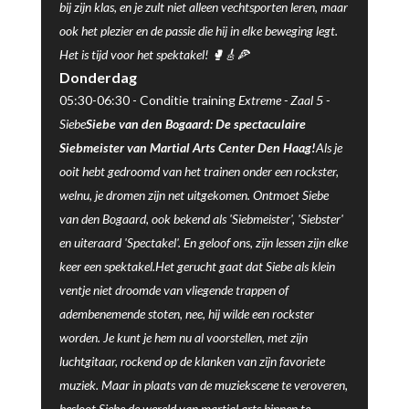
bij zijn klas, en je zult niet alleen vechtsporten leren, maar
ook het plezier en de passie die hij in elke beweging legt.
Het is tijd voor het spektakel! 🥊🎸🍕
Donderdag
05:30-06:30 -
Conditie training
Extreme -
Zaal 5
-
Siebe
Siebe van den Bogaard: De spectaculaire
Siebmeister van Martial Arts Center Den Haag!
Als je
ooit hebt gedroomd van het trainen onder een rockster,
welnu, je dromen zijn net uitgekomen. Ontmoet Siebe
van den Bogaard, ook bekend als 'Siebmeister', 'Siebster'
en uiteraard 'Spectakel'. En geloof ons, zijn lessen zijn elke
keer een spektakel.Het gerucht gaat dat Siebe als klein
ventje niet droomde van vliegende trappen of
adembenemende stoten, nee, hij wilde een rockster
worden. Je kunt je hem nu al voorstellen, met zijn
luchtgitaar, rockend op de klanken van zijn favoriete
muziek. Maar in plaats van de muziekscene te veroveren,
besloot Siebe de wereld van martial arts binnen te