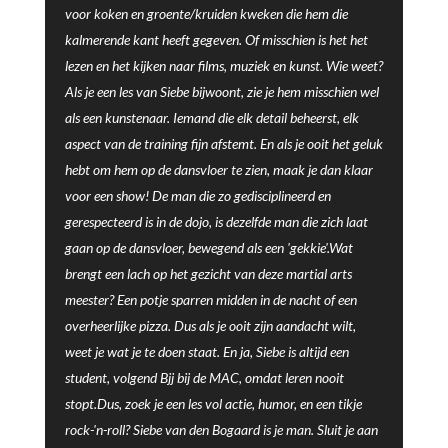
voor koken en groente/kruiden kweken die hem die
kalmerende kant heeft gegeven. Of misschien is het het
lezen en het kijken naar films, muziek en kunst. Wie weet?
Als je een les van Siebe bijwoont, zie je hem misschien wel
als een kunstenaar. Iemand die elk detail beheerst, elk
aspect van de training fijn afstemt. En als je ooit het geluk
hebt om hem op de dansvloer te zien, maak je dan klaar
voor een show! De man die zo gedisciplineerd en
gerespecteerd is in de dojo, is dezelfde man die zich laat
gaan op de dansvloer, bewegend als een 'gekkie'.Wat
brengt een lach op het gezicht van deze martial arts
meester? Een potje sparren midden in de nacht of een
overheerlijke pizza. Dus als je ooit zijn aandacht wilt,
weet je wat je te doen staat. En ja, Siebe is altijd een
student, volgend Bjj bij de MAC, omdat leren nooit
stopt.Dus, zoek je een les vol actie, humor, en een tikje
rock-'n-roll? Siebe van den Bogaard is je man. Sluit je aan