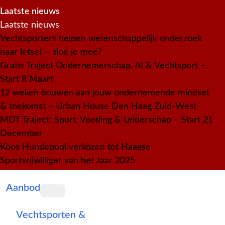
Laatste nieuws
Laatste nieuws
Vechtsporters helpen wetenschappelijk onderzoek
naar letsel — doe je mee?
Gratis Traject Ondernemerschap, AI & Vechtsport –
Start 8 Maart
12 weken bouwen aan jouw ondernemende mindset
& toekomst – Urban House Den Haag Zuid-West
MDT Traject: Sport, Voeding & Leiderschap – Start 21
December
Koos Hundepool verkozen tot Haagse
Sportvrijwilliger van het Jaar 2025
Aanbod
Vechtsporten &