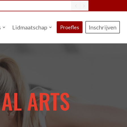
s
Lidmaatschap
Inschrijven
Proefles
AL ARTS