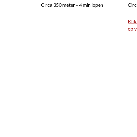
Circa 350 meter – 4 min lopen
Circ
Klik
op v