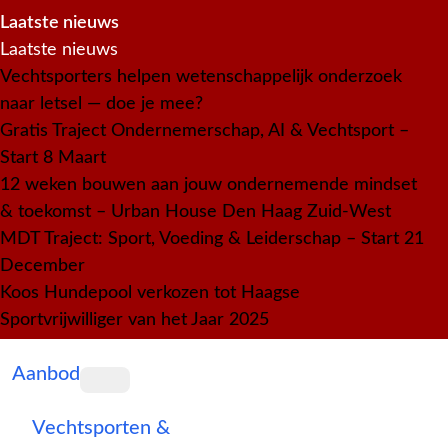
Laatste nieuws
Laatste nieuws
Vechtsporters helpen wetenschappelijk onderzoek
naar letsel — doe je mee?
Gratis Traject Ondernemerschap, AI & Vechtsport –
Start 8 Maart
12 weken bouwen aan jouw ondernemende mindset
& toekomst – Urban House Den Haag Zuid-West
MDT Traject: Sport, Voeding & Leiderschap – Start 21
December
Koos Hundepool verkozen tot Haagse
Sportvrijwilliger van het Jaar 2025
Aanbod
Vechtsporten &