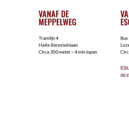
VANAF DE
VA
MEPPELWEG
ES
Tramlijn 4
Bus 
Halte Beresteinlaan
Loze
Circa 350 meter – 4 min lopen
Circ
Klik
op v