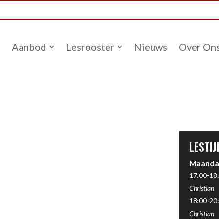
Aanbod
Lesrooster
Nieuws
Over On
LESTIJ
Maanda
17:00-18:
Christian
18:00-20:
Christian