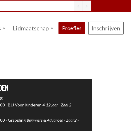
s
Lidmaatschap
Inschrijven
Proefles
DEN
g
00 -
BJJ Voor Kinderen
4-12 jaar -
Zaal 2
-
00 -
Grappling
Beginners & Advanced -
Zaal 2
-