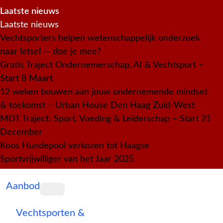
Laatste nieuws
Laatste nieuws
Vechtsporters helpen wetenschappelijk onderzoek
naar letsel — doe je mee?
Gratis Traject Ondernemerschap, AI & Vechtsport –
Start 8 Maart
12 weken bouwen aan jouw ondernemende mindset
& toekomst – Urban House Den Haag Zuid-West
MDT Traject: Sport, Voeding & Leiderschap – Start 21
December
Koos Hundepool verkozen tot Haagse
Sportvrijwilliger van het Jaar 2025
Aanbod
Vechtsporten &